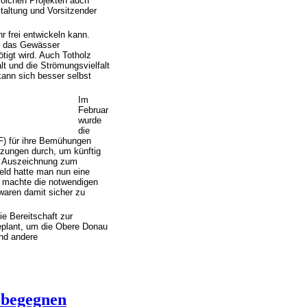
olchen Projekten auch
staltung und Vorsitzender
r frei entwickeln kann.
in das Gewässer
tigt wird. Auch Totholz
lt und die Strömungsvielfalt
kann sich besser selbst
Im
Februar
wurde
die
F) für ihre Bemühungen
nzungen durch, um künftig
e Auszeichnung zum
eld hatte man nun eine
h machte die notwendigen
waren damit sicher zu
e Bereitschaft zur
eplant, um die Obere Donau
und andere
 begegnen