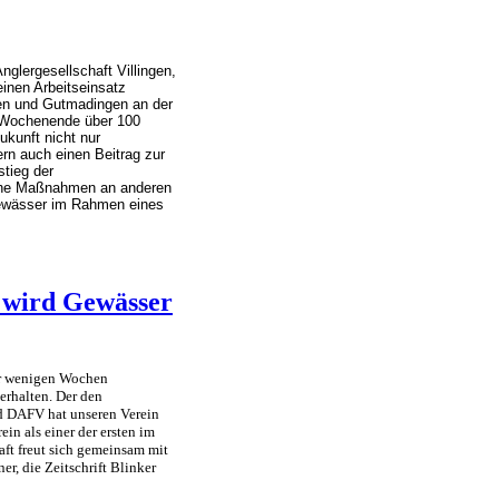
lergesellschaft Villingen,
einen Arbeitseinsatz
gen und Gutmadingen an der
 Wochenende über 100
ukunft nicht nur
dern auch einen Beitrag zur
tieg der
liche Maßnahmen an anderen
ewässer im Rahmen eines
 wird Gewässer
or wenigen Wochen
erhalten. Der den
d DAFV hat unseren Verein
ein als einer der ersten im
aft freut sich gemeinsam mit
er, die Zeitschrift Blinker