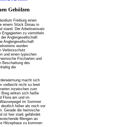
hen Gehölzen
äsidium Freiburg einen
ie einem Stück Donau in
 stand. Der Arbeitseinsatz
 Engagierten zu vermitteln
der Anglergesellschaft
ie Anglergesellschaft
gelvereins wurden
n Verbissschutz
en und einen typischen
 heimische Fischarten und
en Beschattung des
haltig die
rderwärmung macht sich
vielleicht nicht so breit
ierarten inzwischen zum
 Breg wirken sich heiße
d Flora am und im
em Wasserpegel im Sommer
deutlich höher als noch vor
en. Gerade die heimische
ist hier stark gefährdet.
ausreichende Mengen an
die Hitzephase zu kommen