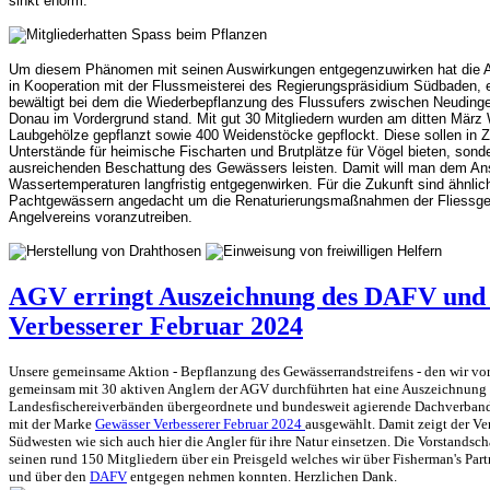
sinkt enorm.
Um diesem Phänomen mit seinen Auswirkungen entgegenzuwirken hat die Ang
in Kooperation mit der Flussmeisterei des Regierungspräsidium Südbaden, 
bewältigt bei dem die Wiederbepflanzung des Flussufers zwischen Neudin
Donau im Vordergrund stand. Mit gut 30 Mitgliedern wurden am ditten März
Laubgehölze gepflanzt sowie 400 Weidenstöcke gepflockt. Diese sollen in Z
Unterstände für heimische Fischarten und Brutplätze für Vögel bieten, son
ausreichenden Beschattung des Gewässers leisten. Damit will man dem Ans
Wassertemperaturen langfristig entgegenwirken. Für die Zukunft sind ähn
Pachtgewässern angedacht um die Renaturierungsmaßnahmen der Fliessg
Angelvereins voranzutreiben.
AGV erringt Auszeichnung des DAFV und
Verbesserer Februar 2024
Unsere gemeinsame Aktion - Bepflanzung des Gewässerrandstreifens - den wir v
gemeinsam mit 30 aktiven Anglern der AGV durchführten hat eine Auszeichnung 
Landesfischereiverbänden übergeordnete und bundesweit agierende Dachverban
mit der Marke
Gewässer Verbesserer Februar 2024
ausgewählt. Damit zeigt der Ver
Südwesten wie sich auch hier die Angler für ihre Natur einsetzen. Die Vorstandsch
seinen rund 150 Mitgliedern über ein Preisgeld welches wir über Fisherman's Partn
und über den
DAFV
entgegen nehmen konnten. Herzlichen Dank.