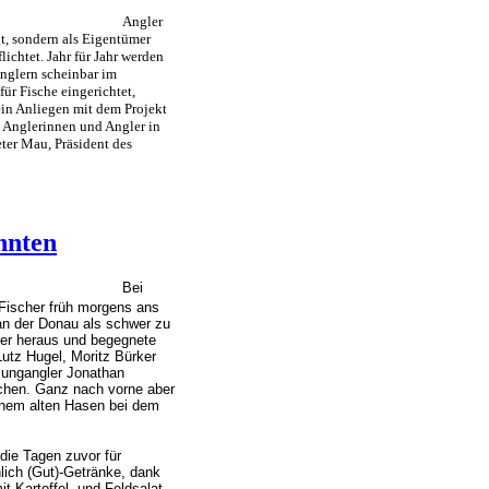
Angler
t, sondern als Eigentümer
ichtet. Jahr für Jahr werden
nglern scheinbar im
ür Fische eingerichtet,
ein Anliegen mit dem Projekt
n Anglerinnen und Angler in
ter Mau, Präsident des
nnten
Bei
Fischer früh morgens ans
an der Donau als schwer zu
der heraus und begegnete
utz Hugel, Moritz Bürker
 Jungangler Jonathan
schen. Ganz nach vorne aber
 einem alten Hasen bei dem
ie Tagen zuvor für
hlich (Gut)-Getränke, dank
t Kartoffel- und Feldsalat