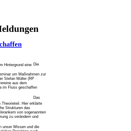
Meldungen
chaffen
Die
n Seminar um Maßnahmen zur
er Stefan Müller (RP
lvereine aus dem
na im Fluss geschaffen
Das
heorieteil. Hier erklärte
he Strukturen das
 Verankern von sogenannten
ömung zu verändern und
ren unser Wissen und die