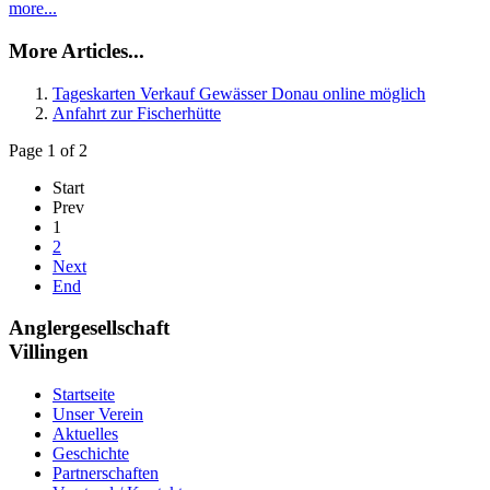
more...
More Articles...
Tageskarten Verkauf Gewässer Donau online möglich
Anfahrt zur Fischerhütte
Page 1 of 2
Start
Prev
1
2
Next
End
Anglergesellschaft
Villingen
Startseite
Unser Verein
Aktuelles
Geschichte
Partnerschaften