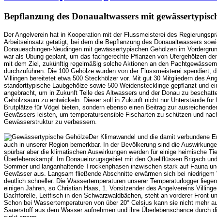
Bepflanzung des Donaualtwassers mit gewässertypisc
Der Angelverein hat in Kooperation mit der Flussmeisterei des Regierungspr
Arbeitseinsatz getätigt, bei dem die Bepflanzung des Donaualtwassers sow
Donaueschingen-Neudingen mit gewässertypischen Gehölzen im Vordergrund
war als Übung geplant, um das fachgerechte Pflanzen von Ufergehölzen den
mit dem Ziel, zukünftig regelmäßig solche Aktionen an den Pachtgewässern 
durchzuführen. Die 100 Gehölze wurden von der Flussmeisterei spendiert, d
Villingen bereitetet etwa 500 Steckhölzer vor. Mit gut 30 Mitgliedern des An
standorttypische Laubgehölze sowie 500 Weidenstecklinge gepflanzt und ei
angebracht, um in Zukunft Teile des Altwassers und der Donau zu beschatt
Gehölzsaum zu entwickeln. Dieser soll in Zukunft nicht nur Unterstände für
Brutplätze für Vögel bieten, sondern ebenso einen Beitrag zur ausreichend
Gewässers leisten, um temperatursensible Fischarten zu schützen und nach
Gewässerstruktur zu verbessern.
Der Klimawandel und die damit verbundene E
auch in unserer Region bemerkbar. In der Bevölkerung sind die Auswirkungen 
spürbar aber die klimatischen Auswirkungen werden für einige heimische T
Überlebenskampf. Im Donaueinzugsgebiet mit den Quellflüssen Brigach und
Sommer und langanhaltende Trockenphasen inzwischen stark auf Fauna un
Gewässer aus. Langsam fließende Abschnitte erwärmen sich bei niedrig
deutlich schneller. Die Wassertemperaturen unserer Temperaturlogger liegen 
einigen Jahren, so Christian Haas, 1. Vorsitzender des Angelvereins Villing
Bachforelle, Leitfisch in den Schwarzwaldbächen, steht an vorderer Front und 
Schon bei Wassertemperaturen von über 20° Celsius kann sie nicht mehr 
Sauerstoff aus dem Wasser aufnehmen und ihre Überlebenschance durch 