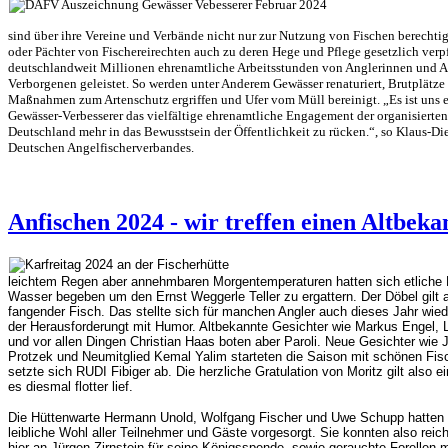
sind über ihre Vereine und Verbände nicht nur zur Nutzung von Fischen berechtig
oder Pächter von Fischereirechten auch zu deren Hege und Pflege gesetzlich verpfl
deutschlandweit Millionen ehrenamtliche Arbeitsstunden von Anglerinnen und A
Verborgenen geleistet. So werden unter Anderem Gewässer renaturiert, Brutplätze f
Maßnahmen zum Artenschutz ergriffen und Ufer vom Müll bereinigt. „Es ist uns 
Gewässer-Verbesserer das vielfältige ehrenamtliche Engagement der organisierte
Deutschland mehr in das Bewusstsein der Öffentlichkeit zu rücken.“, so Klaus-Die
Deutschen Angelfischerverbandes.
Anfischen 2024 - wir treffen einen Altbeka
leichtem Regen aber annehmbaren Morgentemperaturen hatten sich etliche 
Wasser begeben um den Ernst Weggerle Teller zu ergattern. Der Döbel gilt 
fangender Fisch. Das stellte sich für manchen Angler auch dieses Jahr wie
der Herausforderungt mit Humor. Altbekannte Gesichter wie Markus Engel, L
und vor allen Dingen Christian Haas boten aber Paroli. Neue Gesichter wie
Protzek und Neumitglied Kemal Yalim starteten die Saison mit schönen Fi
setzte sich RUDI Fibiger ab. Die herzliche Gratulation von Moritz gilt also
es diesmal flotter lief.
Die Hüttenwarte Hermann Unold, Wolfgang Fischer und Uwe Schupp hatten d
leibliche Wohl aller Teilnehmer und Gäste vorgesorgt.
Sie konnten also reic
hier an Jürgen Zirnstein für seine Königsspende, sowie gerauchte Forellen mi