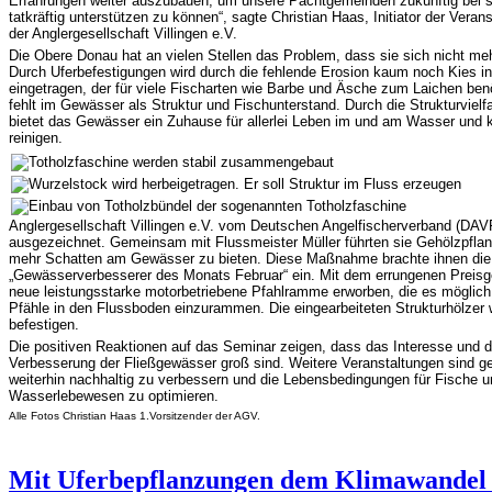
Erfahrungen weiter auszubauen, um unsere Pachtgemeinden zukünftig bei s
tatkräftig unterstützen zu können“, sagte Christian Haas, Initiator der Veran
der Anglergesellschaft Villingen e.V.
Die Obere Donau hat an vielen Stellen das Problem, dass sie sich nicht meh
Durch Uferbefestigungen wird durch die fehlende Erosion kaum noch Kies 
eingetragen, der für viele Fischarten wie Barbe und Äsche zum Laichen benö
fehlt im Gewässer als Struktur und Fischunterstand. Durch die Strukturvielfa
bietet das Gewässer ein Zuhause für allerlei Leben im und am Wasser und 
reinigen.
Anglergesellschaft Villingen e.V. vom Deutschen Angelfischerverband (DAV
ausgezeichnet. Gemeinsam mit Flussmeister Müller führten sie Gehölzpfla
mehr Schatten am Gewässer zu bieten. Diese Maßnahme brachte ihnen di
„Gewässerverbesserer des Monats Februar“ ein. Mit dem errungenen Preisg
neue leistungsstarke motorbetriebene Pfahlramme erworben, die es möglic
Pfähle in den Flussboden einzurammen. Die eingearbeiteten Strukturhölzer 
befestigen.
Die positiven Reaktionen auf das Seminar zeigen, dass das Interesse und di
Verbesserung der Fließgewässer groß sind. Weitere Veranstaltungen sind g
weiterhin nachhaltig zu verbessern und die Lebensbedingungen für Fische 
Wasserlebewesen zu optimieren.
Alle Fotos Christian Haas 1.Vorsitzender der AGV.
Mit Uferbepflanzungen dem Klimawandel