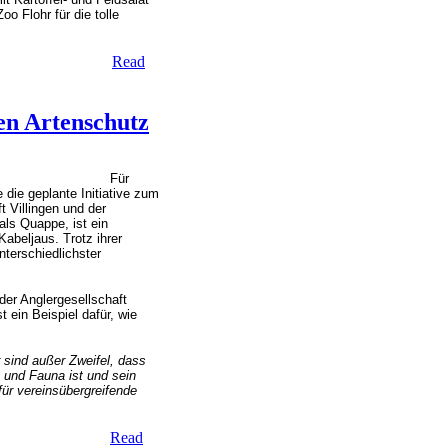
o Flohr für die tolle
Read
en Artenschutz
Für
 die geplante Initiative zum
t Villingen und der
ls Quappe, ist ein
beljaus. Trotz ihrer
nterschiedlichster
er Anglergesellschaft
 ein Beispiel dafür, wie
 sind außer Zweifel, dass
 und Fauna ist und sein
für vereinsübergreifende
Read