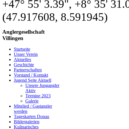
+47° 55' 3.39", +8° 35' 31.
(47.917608, 8.591945)
Anglergesellschaft
Villingen
Startseite
Unser Verein
Aktuelles
Geschichte
Partnerschaften
Vorstand / Kontakt
Jugend Seite Aktuell
Unsere Jungangler
Aktiv
Termine 2023
Galerie
Mitglied / Gastangler
werden
Tageskarten Donau
Bildergalerien
Kulinarisches