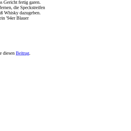
s Gericht fertig garen.
ernen, die Speckstreifen
uß Whisky dazugeben.
in '94er Blauer
e diesen
Beitrag
.