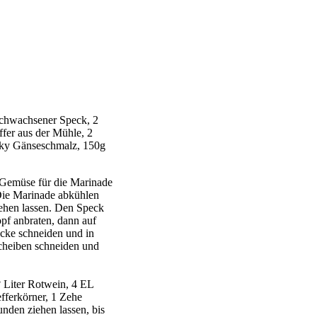
rchwachsener Speck, 2
ffer aus der Mühle, 2
sky Gänseschmalz, 150g
 Gemüse für die Marinade
 Die Marinade abkühlen
iehen lassen. Den Speck
pf anbraten, dann auf
ücke schneiden und in
Scheiben schneiden und
? Liter Rotwein, 4 EL
efferkörner, 1 Zehe
nden ziehen lassen, bis