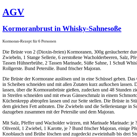
AGV
Kormoranbrust in Whisky-Sahnesoße
Kormoran-Rezept für 6 Personen
Die Brüste von 2 (Dioxin-freien) Kormoranen, 300g geräucherter du
Zwiebeln, 1 Stange Sellerie, 6 zerstoßene Wacholderbeeren, Salz, Pfe
Tassen Hühnerbrühe, 2 Tassen Marinade, Süße Sahne, 1 Schuß Whi
Rollgerste. Bund Petersilie. Bund frischer Majoran.
Die Brüste der Kormorane auslösen und in eine Schüssel geben. Das
in Scheiben schneiden und mit allen Zutaten kurz aufkochen lassen.
lassen, über die Kormoranbrüste gießen, zudecken und 48 Stunden z
in Streifen schneiden und mit etwas Gänseschmalz in einem Schmorto
Küchenkrepp abtropfen lassen und zur Seite stellen. Die Brüste in St
dem gleichen Fett anbraten. Die Zwiebeln und die Selleriestange in 
dazugeben zusammen mit der Petersilie und dem Majoran.
Mit Salz, Pfeffer und Wacholder würzen, mit Marinade Marinade: je 
Olivenöl, 1 Zwiebel, 1 Karotte, je ? Bund frischer Majoran, einige Pf
Knoblauch und Brühe löschen und zugedeckt zweieinhalb bis drei Stu